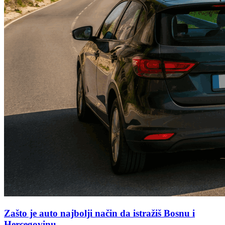
Zašto je auto najbolji način da istražiš Bosnu i
Hercegovinu