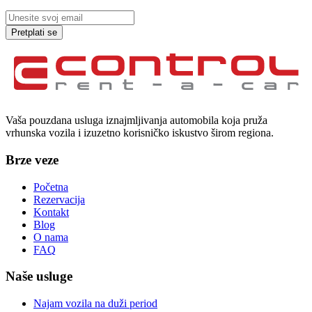
Pretplati se
Vaša pouzdana usluga iznajmljivanja automobila koja pruža
vrhunska vozila i izuzetno korisničko iskustvo širom regiona.
Brze veze
Početna
Rezervacija
Kontakt
Blog
O nama
FAQ
Naše usluge
Najam vozila na duži period