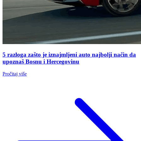
5 razloga zašto je iznajmljeni auto najbolji način da
upoznaš Bosnu i Hercegovinu
Pročitaj više