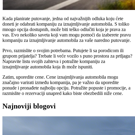
Kada planirate putovanje, jedna od najvažnijih odluka koju ćete
doneti je odabrati kompaniju za iznajmljivanje automobila. S toliko
mnogo opcija dostupnih, može biti teško odlučiti koja je prava za
vas. Evo nekoliko saveta koji vam mogu pomoći da izaberete pravu
kompaniju za iznajmljivanje automobila za vaše naredno putovanje.
Prvo, razmislite o svojim potrebama. Putujete li sa porodicom ili
grupom prijatelja? Trebate li veće vozilo s puno prostora za prtljagu?
Napravite listu svojih zahteva i potražite kompaniju za
iznajmljivanje automobila koja ih može ispuniti.
Zatim, uporedite cene. Cene iznajmljivanja automobila mogu
značajno varirati između kompanija, pa je važno da uporedite
ponude i pronađete najbolju opciju. Potražite popuste i promocije, a
razmislite o rezervaciji unapred kako biste obezbedili niže cene.
Najnoviji blogovi