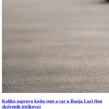
Koliko zapravo košta rent a car u Banja Luci (bez
skrivenih troškova)