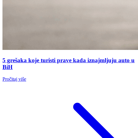
5 grešaka koje turisti prave kada iznajmljuju auto u
BiH
Pročitaj više