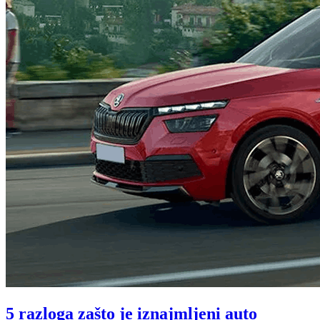
5 razloga zašto je iznajmljeni auto