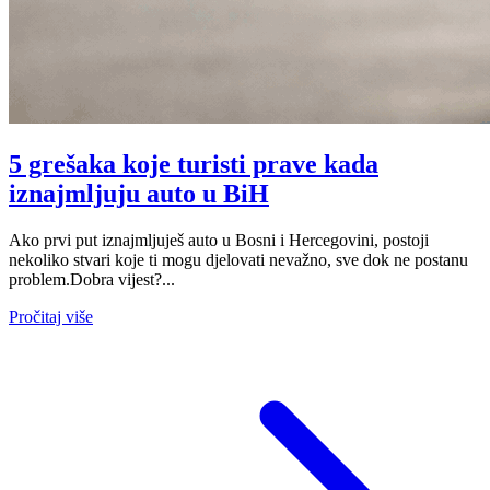
5 grešaka koje turisti prave kada
iznajmljuju auto u BiH
Ako prvi put iznajmljuješ auto u Bosni i Hercegovini, postoji
nekoliko stvari koje ti mogu djelovati nevažno, sve dok ne postanu
problem.Dobra vijest?...
Pročitaj više