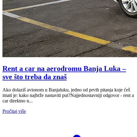
Rent a car na aerodromu Banja Luka –
sve što treba da znaš
Ako dolaziš avionom u Banjaluku, jedno od prvih pitanja koje ćeš
imati je: kako najbrže nastaviti put?Najjednostavniji odgovor - rent a
car direktno n...
Pročitaj više