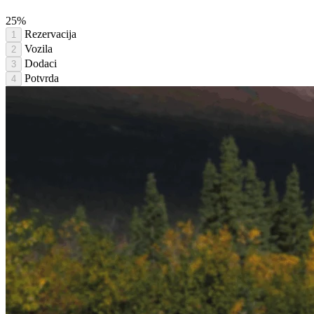
25%
Rezervacija
1
Vozila
2
Dodaci
3
Potvrda
4