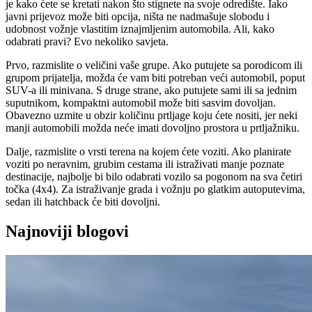
je kako ćete se kretati nakon što stignete na svoje odredište. Iako
javni prijevoz može biti opcija, ništa ne nadmašuje slobodu i
udobnost vožnje vlastitim iznajmljenim automobila. Ali, kako
odabrati pravi? Evo nekoliko savjeta.
Prvo, razmislite o veličini vaše grupe. Ako putujete sa porodicom ili
grupom prijatelja, možda će vam biti potreban veći automobil, poput
SUV-a ili minivana. S druge strane, ako putujete sami ili sa jednim
suputnikom, kompaktni automobil može biti sasvim dovoljan.
Obavezno uzmite u obzir količinu prtljage koju ćete nositi, jer neki
manji automobili možda neće imati dovoljno prostora u prtljažniku.
Dalje, razmislite o vrsti terena na kojem ćete voziti. Ako planirate
voziti po neravnim, grubim cestama ili istraživati manje poznate
destinacije, najbolje bi bilo odabrati vozilo sa pogonom na sva četiri
točka (4x4). Za istraživanje grada i vožnju po glatkim autoputevima,
sedan ili hatchback će biti dovoljni.
Najnoviji blogovi