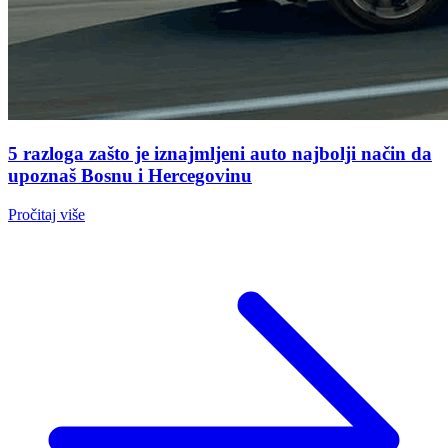
5 razloga zašto je iznajmljeni auto najbolji način da
upoznaš Bosnu i Hercegovinu
Pročitaj više