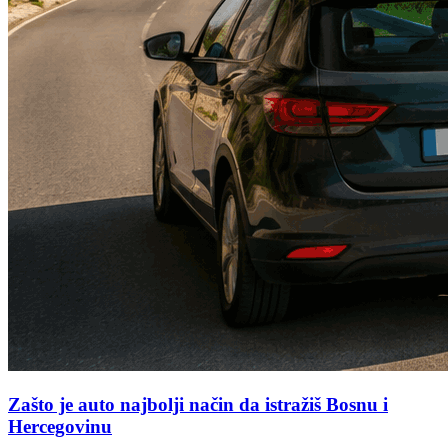
Zašto je auto najbolji način da istražiš Bosnu i
Hercegovinu