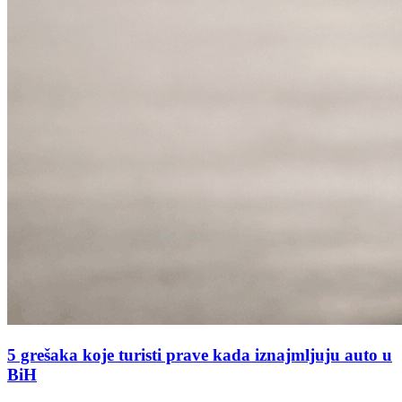
5 grešaka koje turisti prave kada iznajmljuju auto u
BiH