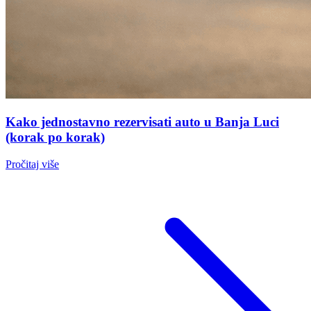
Kako jednostavno rezervisati auto u Banja Luci
(korak po korak)
Pročitaj više